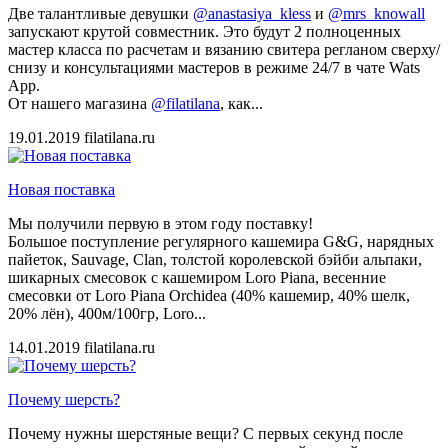
Две талантливые девушки
@anastasiya_kless
и
@mrs_knowall
запускают крутой совместник. Это будут 2 полноценных
мастер класса по расчетам и вязанию свитера регланом сверху/
снизу и консультациями мастеров в режиме 24/7 в чате Wats
App.
От нашего магазина
@filatilana
, как...
19.01.2019
filatilana.ru
Новая поставка
Мы получили первую в этом году поставку!
Большое поступление регулярного кашемира G&G, нарядных
пайеток, Sauvage, Clan, толстой королевской бэйби альпаки,
шикарных смесовок с кашемиром Loro Piana, весенние
смесовки от Loro Piana Orchidea (40% кашемир, 40% шелк,
20% лён), 400м/100гр, Loro...
14.01.2019
filatilana.ru
Почему шерсть?
Почему нужны шерстяные вещи? С первых секунд после