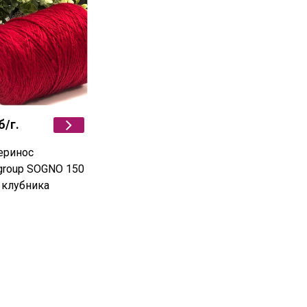
б
/г.
еринос
group SOGNO 150
 клубника