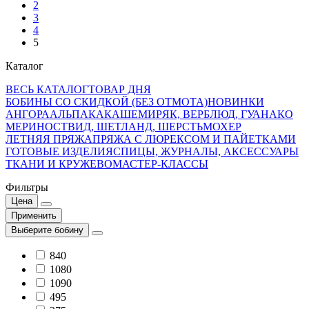
2
3
4
5
Каталог
ВЕСЬ КАТАЛОГ
ТОВАР ДНЯ
БОБИНЫ СО СКИДКОЙ (БЕЗ ОТМОТА)
НОВИНКИ
АНГОРА
АЛЬПАКА
КАШЕМИР
ЯК, ВЕРБЛЮД, ГУАНАКО
МЕРИНОС
ТВИД, ШЕТЛАНД, ШЕРСТЬ
МОХЕР
ЛЕТНЯЯ ПРЯЖА
ПРЯЖА С ЛЮРЕКСОМ И ПАЙЕТКАМИ
ГОТОВЫЕ ИЗДЕЛИЯ
СПИЦЫ, ЖУРНАЛЫ, АКСЕССУАРЫ
ТКАНИ И КРУЖЕВО
МАСТЕР-КЛАССЫ
Фильтры
Цена
Применить
Выберите бобину
840
1080
1090
495