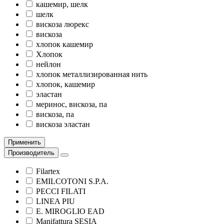
кашемир, шелк
шелк
вискоза люрекс
вискоза
хлопок кашемир
Хлопок
нейлон
хлопок металлизированная нить
хлопок, кашемир
эластан
меринос, вискоза, па
вискоза, па
вискоза эластан
Применить
Производитель
Filartex
EMILCOTONI S.P.A.
PECCI FILATI
LINEA PIU
E. MIROGLIO EAD
Manifattura SESIA