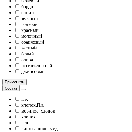
бежевый
бордо
синий
зеленый
голубой
красный
молочный
оранжевый
желтый
белый
олива
иссиня-черный
джинсовый
Применить
Состав
ПА
хлопок,ПА
меринос, хлопок
хлопок
лен
вискоза полиамид