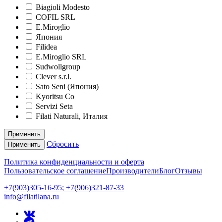
Biagioli Modesto
COFIL SRL
E.Miroglio
Япония
Filidea
E.Miroglio SRL
Sudwollgroup
Clever s.r.l.
Sato Seni (Япония)
Kyoritsu Co
Servizi Seta
Filati Naturali, Италия
Применить
Сбросить
Применить
Политика конфиденциальности и оферта
Пользовательское соглашение
Производители
Блог
Отзывы
+7(903)305-16-95; +7(906)321-87-33
info@filatilana.ru