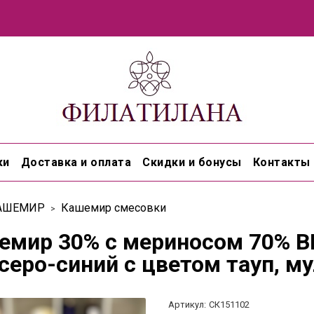
ки
Доставка и оплата
Скидки и бонусы
Контакты
АШЕМИР
Кашемир смесовки
емир 30% с мериносом 70% B
серо-синий с цветом тауп, м
Артикул:
СК151102