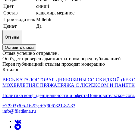
Цвет
синий
Состав
кашемир, меринос
Производитель
Millefili
Цена/г
Да
Отзывы
Оставить отзыв
Отзыв успешно отправлен.
Он будет проверен администратором перед публикацией.
Перед публикацией отзывы проходят модерацию
Каталог
ВЕСЬ КАТАЛОГ
ТОВАР ДНЯ
БОБИНЫ СО СКИДКОЙ (БЕЗ 
МОХЕР
ЛЕТНЯЯ ПРЯЖА
ПРЯЖА С ЛЮРЕКСОМ И ПАЙЕТ
Политика конфиденциальности и оферта
Пользовательское сог
+7(903)305-16-95; +7(906)321-87-33
info@filatilana.ru