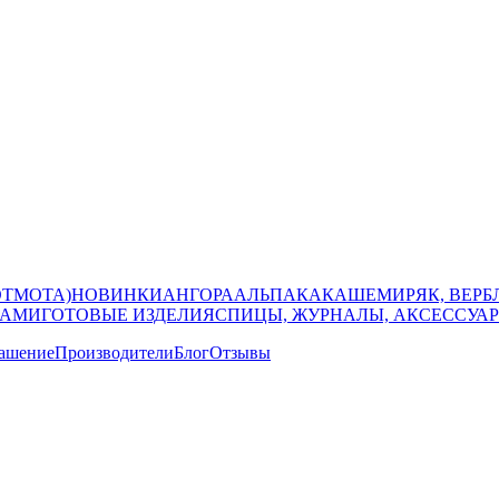
ОТМОТА)
НОВИНКИ
АНГОРА
АЛЬПАКА
КАШЕМИР
ЯК, ВЕР
КАМИ
ГОТОВЫЕ ИЗДЕЛИЯ
СПИЦЫ, ЖУРНАЛЫ, АКСЕССУА
лашение
Производители
Блог
Отзывы