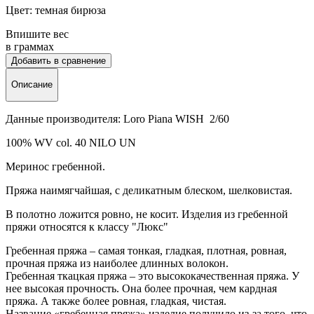
Цвет: темная бирюза
Впишите вес
в граммах
Добавить в сравнение
Описание
Данные производителя: Loro Piana WISH 2/60
100% WV col. 40 NILO UN
Меринос гребенной.
Пряжа наимягчайшая, с деликатным блеском, шелковистая.
В полотно ложится ровно, не косит. Изделия из гребенной
пряжи относятся к классу "Люкс"
Гребенная пряжа –
самая тонкая, гладкая, плотная, ровная,
прочная пряжа из наиболее длинных волокон.
Гребенная ткацкая пряжа – это высококачественная пряжа. У
нее высокая прочность. Она более прочная, чем кардная
пряжа. А также более ровная, гладкая, чистая.
Название «гребенная пряжа» изделие получило из-за того, что