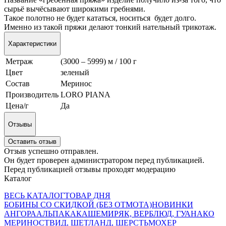
сырьё вычёсывают широкими гребнями.
Такое полотно не будет кататься, носиться будет долго.
Именно из такой пряжи делают тонкий нательный трикотаж.
Характеристики
Метраж
(3000 – 5999) м / 100 г
Цвет
зеленый
Состав
Меринос
Производитель
LORO PIANA
Цена/г
Да
Отзывы
Оставить отзыв
Отзыв успешно отправлен.
Он будет проверен администратором перед публикацией.
Перед публикацией отзывы проходят модерацию
Каталог
ВЕСЬ КАТАЛОГ
ТОВАР ДНЯ
БОБИНЫ СО СКИДКОЙ (БЕЗ ОТМОТА)
НОВИНКИ
АНГОРА
АЛЬПАКА
КАШЕМИР
ЯК, ВЕРБЛЮД, ГУАНАКО
МЕРИНОС
ТВИД, ШЕТЛАНД, ШЕРСТЬ
МОХЕР