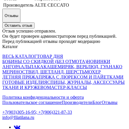
Производитель
ALTE CECCATO
Отзывы
Оставить отзыв
Отзыв успешно отправлен.
Он будет проверен администратором перед публикацией.
Перед публикацией отзывы проходят модерацию
Каталог
ВЕСЬ КАТАЛОГ
ТОВАР ДНЯ
БОБИНЫ СО СКИДКОЙ (БЕЗ ОТМОТА)
НОВИНКИ
АНГОРА
АЛЬПАКА
КАШЕМИР
ЯК, ВЕРБЛЮД, ГУАНАКО
МЕРИНОС
ТВИД, ШЕТЛАНД, ШЕРСТЬ
МОХЕР
ЛЕТНЯЯ ПРЯЖА
ПРЯЖА С ЛЮРЕКСОМ И ПАЙЕТКАМИ
ГОТОВЫЕ ИЗДЕЛИЯ
СПИЦЫ, ЖУРНАЛЫ, АКСЕССУАРЫ
ТКАНИ И КРУЖЕВО
МАСТЕР-КЛАССЫ
Политика конфиденциальности и оферта
Пользовательское соглашение
Производители
Блог
Отзывы
+7(903)305-16-95; +7(906)321-87-33
info@filatilana.ru