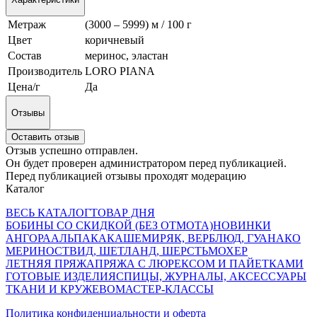
Метраж
(3000 – 5999) м / 100 г
Цвет
коричневый
Состав
меринос, эластан
Производитель
LORO PIANA
Цена/г
Да
Отзывы
Оставить отзыв
Отзыв успешно отправлен.
Он будет проверен администратором перед публикацией.
Перед публикацией отзывы проходят модерацию
Каталог
ВЕСЬ КАТАЛОГ
ТОВАР ДНЯ
БОБИНЫ СО СКИДКОЙ (БЕЗ ОТМОТА)
НОВИНКИ
АНГОРА
АЛЬПАКА
КАШЕМИР
ЯК, ВЕРБЛЮД, ГУАНАКО
МЕРИНОС
ТВИД, ШЕТЛАНД, ШЕРСТЬ
МОХЕР
ЛЕТНЯЯ ПРЯЖА
ПРЯЖА С ЛЮРЕКСОМ И ПАЙЕТКАМИ
ГОТОВЫЕ ИЗДЕЛИЯ
СПИЦЫ, ЖУРНАЛЫ, АКСЕССУАРЫ
ТКАНИ И КРУЖЕВО
МАСТЕР-КЛАССЫ
Политика конфиденциальности и оферта