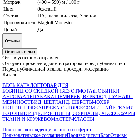
Метраж
(400 – 599) м / 100 г
Цвет
бежевый
Состав
ПА, шелк, вискоза, Хлопок
Производитель
Biagioli Modesto
Цена/г
Да
Отзывы
Оставить отзыв
Отзыв успешно отправлен.
Он будет проверен администратором перед публикацией.
Перед публикацией отзывы проходят модерацию
Каталог
ВЕСЬ КАТАЛОГ
ТОВАР ДНЯ
БОБИНЫ СО СКИДКОЙ (БЕЗ ОТМОТА)
НОВИНКИ
АНГОРА
АЛЬПАКА
КАШЕМИР
ЯК, ВЕРБЛЮД, ГУАНАКО
МЕРИНОС
ТВИД, ШЕТЛАНД, ШЕРСТЬ
МОХЕР
ЛЕТНЯЯ ПРЯЖА
ПРЯЖА С ЛЮРЕКСОМ И ПАЙЕТКАМИ
ГОТОВЫЕ ИЗДЕЛИЯ
СПИЦЫ, ЖУРНАЛЫ, АКСЕССУАРЫ
ТКАНИ И КРУЖЕВО
МАСТЕР-КЛАССЫ
Политика конфиденциальности и оферта
Пользовательское соглашение
Производители
Блог
Отзывы