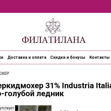
ки
Доставка и оплата
Скидки и бонусы
Контакты
ОХЕР
ркидмохер 31% Industria Itali
о-голубой ледник
утствует