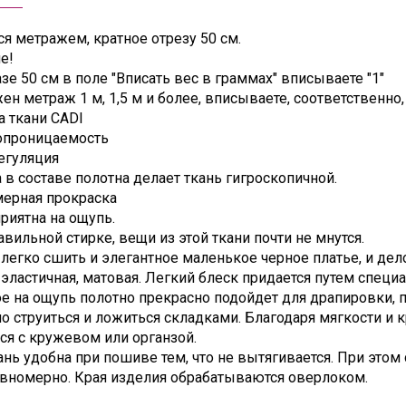
я метражем, кратное отрезу 50 см.
е!
зе 50 см в поле "Вписать вес в граммах" вписываете "1"
ен метраж 1 м, 1,5 м и более, вписываете, соответственно, 2
а ткани CADI
опроницаемость
егуляция
 в составе полотна делает ткань гигроскопичной.
мерная прокраска
приятна на ощупь.
авильной стирке, вещи из этой ткани почти не мнутся.
 легко сшить и элегантное маленькое черное платье, и де
 эластичная, матовая. Легкий блеск придается путем специ
е на ощупь полотно прекрасно подойдет для драпировки, 
о струиться и ложиться складками. Благодаря мягкости и
ся с кружевом или органзой.
ань удобна при пошиве тем, что не вытягивается. При этом
авномерно. Края изделия обрабатываются оверлоком.