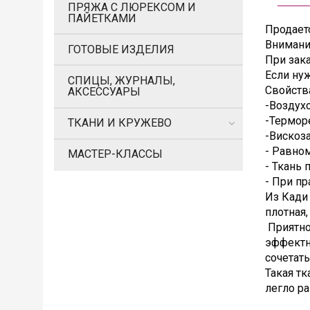
ПРЯЖА С ЛЮРЕКСОМ И
ПАЙЕТКАМИ
Продаетс
Внимани
ГОТОВЫЕ ИЗДЕЛИЯ
При зака
Если нуж
СПИЦЫ, ЖУРНАЛЫ,
Свойств
АКСЕССУАРЫ
-Воздух
-Термор
ТКАНИ И КРУЖЕВО
-Вискоза
- Равно
МАСТЕР-КЛАССЫ
- Ткань 
- При пр
Из Кади
плотная,
Приятно
эффектн
сочетать
Такая тк
легло р