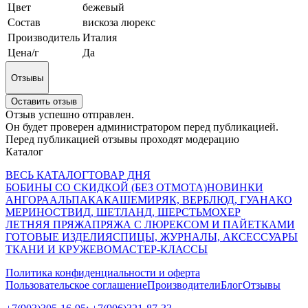
Цвет
бежевый
Состав
вискоза люрекс
Производитель
Италия
Цена/г
Да
Отзывы
Оставить отзыв
Отзыв успешно отправлен.
Он будет проверен администратором перед публикацией.
Перед публикацией отзывы проходят модерацию
Каталог
ВЕСЬ КАТАЛОГ
ТОВАР ДНЯ
БОБИНЫ СО СКИДКОЙ (БЕЗ ОТМОТА)
НОВИНКИ
АНГОРА
АЛЬПАКА
КАШЕМИР
ЯК, ВЕРБЛЮД, ГУАНАКО
МЕРИНОС
ТВИД, ШЕТЛАНД, ШЕРСТЬ
МОХЕР
ЛЕТНЯЯ ПРЯЖА
ПРЯЖА С ЛЮРЕКСОМ И ПАЙЕТКАМИ
ГОТОВЫЕ ИЗДЕЛИЯ
СПИЦЫ, ЖУРНАЛЫ, АКСЕССУАРЫ
ТКАНИ И КРУЖЕВО
МАСТЕР-КЛАССЫ
Политика конфиденциальности и оферта
Пользовательское соглашение
Производители
Блог
Отзывы