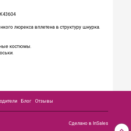
 К43604
онкого люрекса вплетена в структуру шнурка.
чные костюмы.
воськи.
одители
Блог
Отзывы
Сделано в InSales