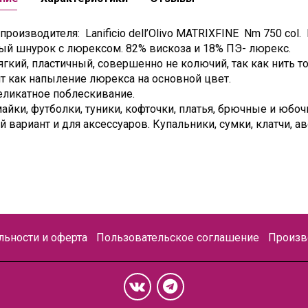
роизводителя: Lanificio dell’Olivo MATRIXFINE Nm 750 col.
ый шнурок с люрексом. 82% вискоза и 18% ПЭ- люрекс.
гкий, пластичный, совершенно не колючий, так как нить т
т как напыление люрекса на основной цвет.
еликатное поблескивание.
айки, футболки, туники, кофточки, платья, брючные и юбо
 вариант и для аксессуаров. Купальники, сумки, клатчи, а
ьности и оферта
Пользовательское соглашение
Произв