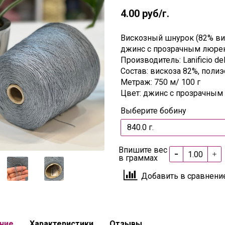
4.00 руб
/г.
Вискозный шнурок (82% виск
джинс с прозрачным люре
Производитель: Lanificio del
Состав: вискоза 82%, полиэ
Метраж: 750 м/ 100 г
Цвет: джинс с прозрачны
Выберите бобину
Впишите вес
в граммах
Добавить в сравнени
ние
Характеристики
Отзывы