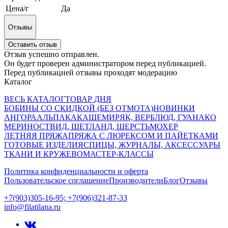
Цена/г
Да
Отзывы
Оставить отзыв
Отзыв успешно отправлен.
Он будет проверен администратором перед публикацией.
Перед публикацией отзывы проходят модерацию
Каталог
ВЕСЬ КАТАЛОГ
ТОВАР ДНЯ
БОБИНЫ СО СКИДКОЙ (БЕЗ ОТМОТА)
НОВИНКИ
АНГОРА
АЛЬПАКА
КАШЕМИР
ЯК, ВЕРБЛЮД, ГУАНАКО
МЕРИНОС
ТВИД, ШЕТЛАНД, ШЕРСТЬ
МОХЕР
ЛЕТНЯЯ ПРЯЖА
ПРЯЖА С ЛЮРЕКСОМ И ПАЙЕТКАМИ
ГОТОВЫЕ ИЗДЕЛИЯ
СПИЦЫ, ЖУРНАЛЫ, АКСЕССУАРЫ
ТКАНИ И КРУЖЕВО
МАСТЕР-КЛАССЫ
Политика конфиденциальности и оферта
Пользовательское соглашение
Производители
Блог
Отзывы
+7(903)305-16-95; +7(906)321-87-33
info@filatilana.ru