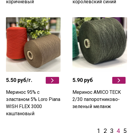
коричневый
королевский синий
5.50 руб
/г.
5.90 руб
Меринос 95% c
Меринос AMICO TECK
эластаном 5% Loro Piana
2/30 папоротниково-
WISH FLEX 3000
зеленый меланж
каштановый
1
2
3
4
5