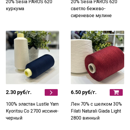
20% Sesia PAROS 620
20% Sesia PAROS 620
куркума
светло бежево-
сиреневое мулине
2.30 руб
/г.
6.50 руб
/г.
100% эластан Lustle Yarn
Лен 70% с шелком 30%
Kyoritsu Co 2700 иссиня-
Filati Naturali Giada Light
черный
2800 винный